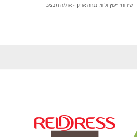
שירותי ייעוץ וליווי. ננחה אותך - את/ה תבצע.